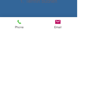
1. Termin buchen
Phone
Email
Im ersten Gespräch schildern
Sie uns Ihre aktuelle Situation,
und wir geben Ihnen einen
Überblick über unsere
strategischen Ansätze. Wenn
eine Zusammenarbeit
vielversprechend erscheint,
vereinbaren wir einen